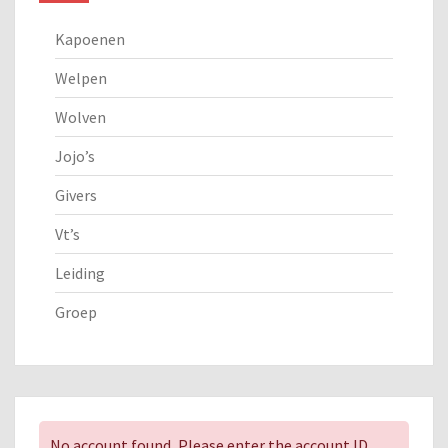
Kapoenen
Welpen
Wolven
Jojo’s
Givers
Vt’s
Leiding
Groep
No account found, Please enter the account ID