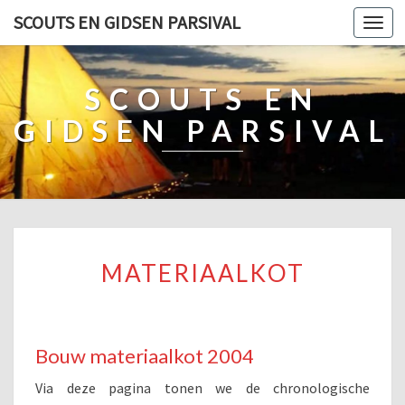
SCOUTS EN GIDSEN PARSIVAL
Togg
SCOUTS EN
GIDSEN PARSIVAL
MATERIAALKOT
MATERIAALKOT
Bouw materiaalkot 2004
Via deze pagina tonen we de chronologische