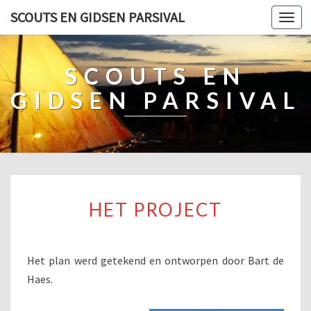
SCOUTS EN GIDSEN PARSIVAL
Togg
SCOUTS EN
GIDSEN PARSIVAL
HET
HET PROJECT
PROJECT
Het plan werd getekend en ontworpen door Bart de
Haes.